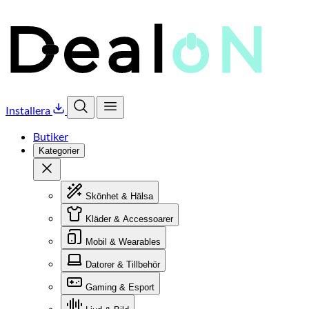
Installera
Öppna sök
Öppna meny
Butiker
Kategorier
Stäng
Skönhet & Hälsa
Kläder & Accessoarer
Mobil & Wearables
Datorer & Tillbehör
Gaming & Esport