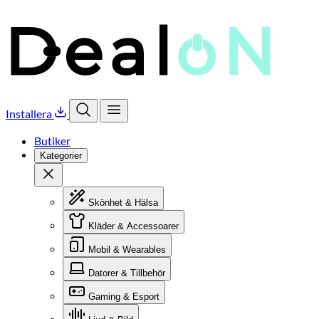
Installera
Öppna sök
Öppna meny
Butiker
Kategorier
Stäng
Skönhet & Hälsa
Kläder & Accessoarer
Mobil & Wearables
Datorer & Tillbehör
Gaming & Esport