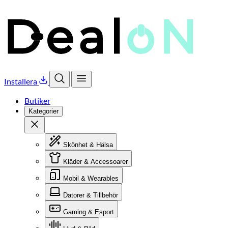
Installera
Öppna sök
Öppna meny
Butiker
Kategorier
Stäng
Skönhet & Hälsa
Kläder & Accessoarer
Mobil & Wearables
Datorer & Tillbehör
Gaming & Esport