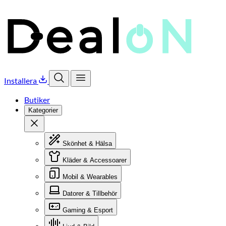
Installera
Öppna sök
Öppna meny
Butiker
Kategorier
Stäng
Skönhet & Hälsa
Kläder & Accessoarer
Mobil & Wearables
Datorer & Tillbehör
Gaming & Esport