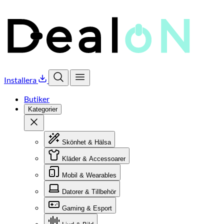
Installera
Öppna sök
Öppna meny
Butiker
Kategorier
Stäng
Skönhet & Hälsa
Kläder & Accessoarer
Mobil & Wearables
Datorer & Tillbehör
Gaming & Esport