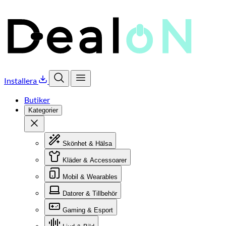
Installera
Öppna sök
Öppna meny
Butiker
Kategorier
Stäng
Skönhet & Hälsa
Kläder & Accessoarer
Mobil & Wearables
Datorer & Tillbehör
Gaming & Esport