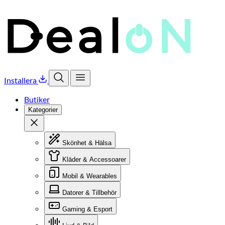
Installera
Öppna sök
Öppna meny
Butiker
Kategorier
Stäng
Skönhet & Hälsa
Kläder & Accessoarer
Mobil & Wearables
Datorer & Tillbehör
Gaming & Esport