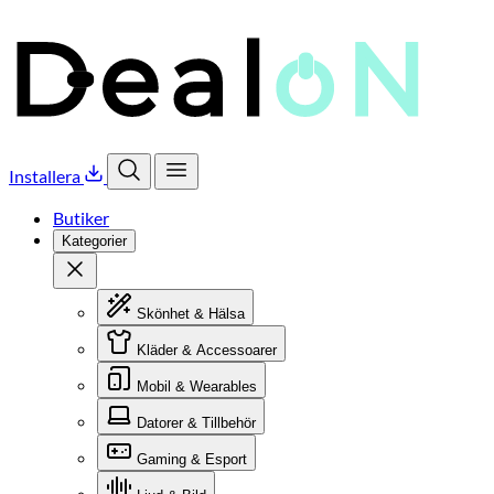
Installera
Öppna sök
Öppna meny
Butiker
Kategorier
Stäng
Skönhet & Hälsa
Kläder & Accessoarer
Mobil & Wearables
Datorer & Tillbehör
Gaming & Esport