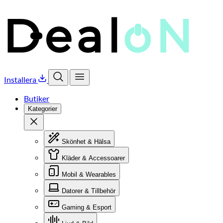
Installera
Öppna sök
Öppna meny
Butiker
Kategorier
Stäng
Skönhet & Hälsa
Kläder & Accessoarer
Mobil & Wearables
Datorer & Tillbehör
Gaming & Esport