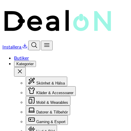
Installera
Öppna sök
Öppna meny
Butiker
Kategorier
Stäng
Skönhet & Hälsa
Kläder & Accessoarer
Mobil & Wearables
Datorer & Tillbehör
Gaming & Esport