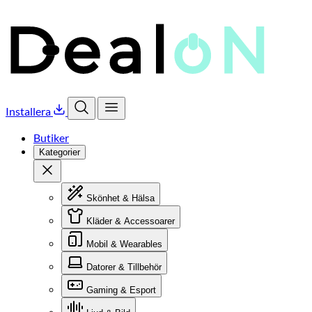
Installera
Öppna sök
Öppna meny
Butiker
Kategorier
Stäng
Skönhet & Hälsa
Kläder & Accessoarer
Mobil & Wearables
Datorer & Tillbehör
Gaming & Esport