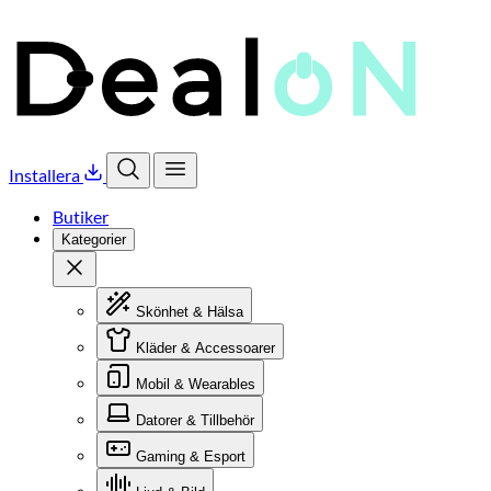
Installera
Öppna sök
Öppna meny
Butiker
Kategorier
Stäng
Skönhet & Hälsa
Kläder & Accessoarer
Mobil & Wearables
Datorer & Tillbehör
Gaming & Esport