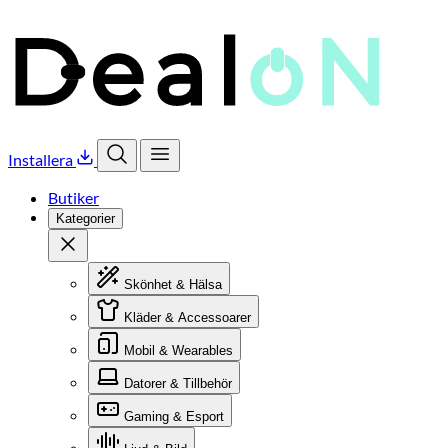
Installera
Öppna sök
Öppna meny
Butiker
Kategorier
Stäng
Skönhet & Hälsa
Kläder & Accessoarer
Mobil & Wearables
Datorer & Tillbehör
Gaming & Esport