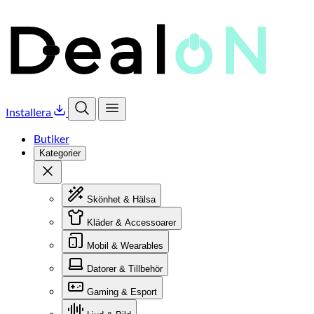
Installera
Öppna sök
Öppna meny
Butiker
Kategorier
Stäng
Skönhet & Hälsa
Kläder & Accessoarer
Mobil & Wearables
Datorer & Tillbehör
Gaming & Esport