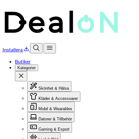
Installera
Öppna sök
Öppna meny
Butiker
Kategorier
Stäng
Skönhet & Hälsa
Kläder & Accessoarer
Mobil & Wearables
Datorer & Tillbehör
Gaming & Esport