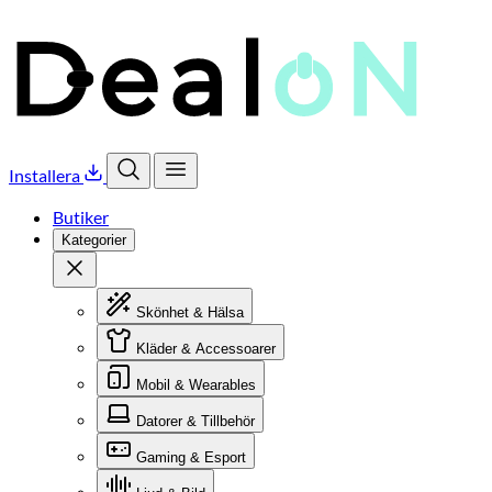
Installera
Öppna sök
Öppna meny
Butiker
Kategorier
Stäng
Skönhet & Hälsa
Kläder & Accessoarer
Mobil & Wearables
Datorer & Tillbehör
Gaming & Esport