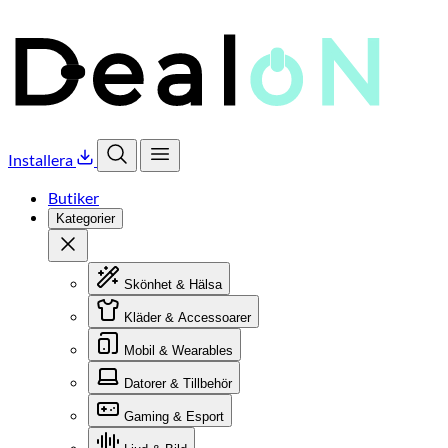
Installera
Öppna sök
Öppna meny
Butiker
Kategorier
Stäng
Skönhet & Hälsa
Kläder & Accessoarer
Mobil & Wearables
Datorer & Tillbehör
Gaming & Esport