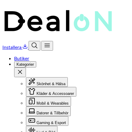
Installera
Öppna sök
Öppna meny
Butiker
Kategorier
Stäng
Skönhet & Hälsa
Kläder & Accessoarer
Mobil & Wearables
Datorer & Tillbehör
Gaming & Esport