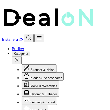
Installera
Öppna sök
Öppna meny
Butiker
Kategorier
Stäng
Skönhet & Hälsa
Kläder & Accessoarer
Mobil & Wearables
Datorer & Tillbehör
Gaming & Esport