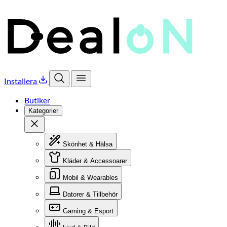
Installera
Öppna sök
Öppna meny
Butiker
Kategorier
Stäng
Skönhet & Hälsa
Kläder & Accessoarer
Mobil & Wearables
Datorer & Tillbehör
Gaming & Esport