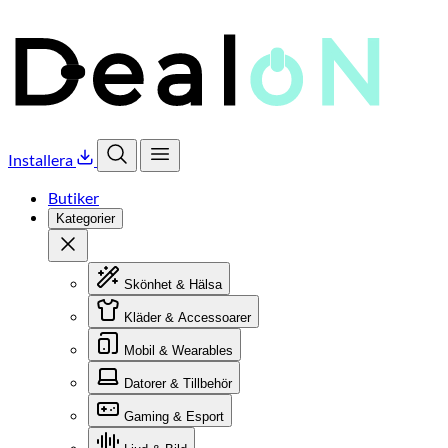
Installera
Öppna sök
Öppna meny
Butiker
Kategorier
Stäng
Skönhet & Hälsa
Kläder & Accessoarer
Mobil & Wearables
Datorer & Tillbehör
Gaming & Esport