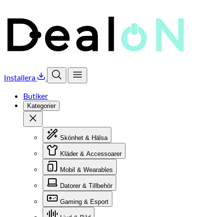
Installera
Öppna sök
Öppna meny
Butiker
Kategorier
Stäng
Skönhet & Hälsa
Kläder & Accessoarer
Mobil & Wearables
Datorer & Tillbehör
Gaming & Esport