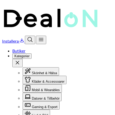
Installera
Öppna sök
Öppna meny
Butiker
Kategorier
Stäng
Skönhet & Hälsa
Kläder & Accessoarer
Mobil & Wearables
Datorer & Tillbehör
Gaming & Esport