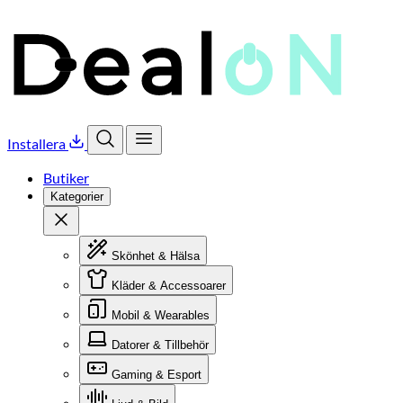
Installera
Öppna sök
Öppna meny
Butiker
Kategorier
Stäng
Skönhet & Hälsa
Kläder & Accessoarer
Mobil & Wearables
Datorer & Tillbehör
Gaming & Esport