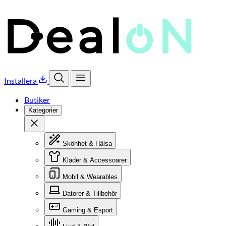
Installera
Öppna sök
Öppna meny
Butiker
Kategorier
Stäng
Skönhet & Hälsa
Kläder & Accessoarer
Mobil & Wearables
Datorer & Tillbehör
Gaming & Esport