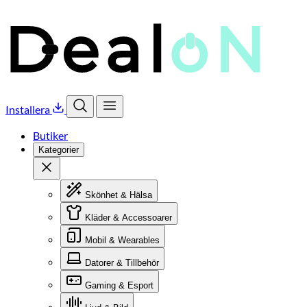
Installera
Öppna sök
Öppna meny
Butiker
Kategorier
Stäng
Skönhet & Hälsa
Kläder & Accessoarer
Mobil & Wearables
Datorer & Tillbehör
Gaming & Esport