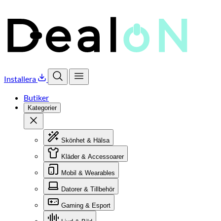
Installera
Öppna sök
Öppna meny
Butiker
Kategorier
Stäng
Skönhet & Hälsa
Kläder & Accessoarer
Mobil & Wearables
Datorer & Tillbehör
Gaming & Esport