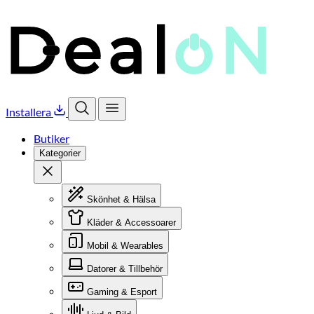
Installera
Öppna sök
Öppna meny
Butiker
Kategorier
Stäng
Skönhet & Hälsa
Kläder & Accessoarer
Mobil & Wearables
Datorer & Tillbehör
Gaming & Esport