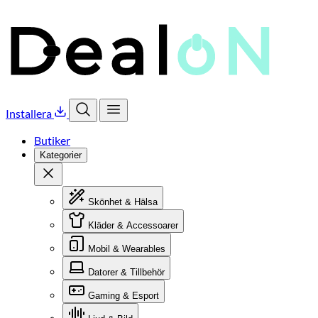
Installera
Öppna sök
Öppna meny
Butiker
Kategorier
Stäng
Skönhet & Hälsa
Kläder & Accessoarer
Mobil & Wearables
Datorer & Tillbehör
Gaming & Esport