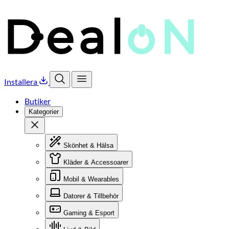
Installera
Öppna sök
Öppna meny
Butiker
Kategorier
Stäng
Skönhet & Hälsa
Kläder & Accessoarer
Mobil & Wearables
Datorer & Tillbehör
Gaming & Esport