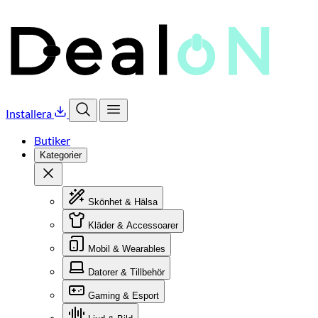
Installera
Öppna sök
Öppna meny
Butiker
Kategorier
Stäng
Skönhet & Hälsa
Kläder & Accessoarer
Mobil & Wearables
Datorer & Tillbehör
Gaming & Esport