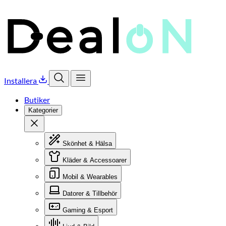
Installera
Öppna sök
Öppna meny
Butiker
Kategorier
Stäng
Skönhet & Hälsa
Kläder & Accessoarer
Mobil & Wearables
Datorer & Tillbehör
Gaming & Esport