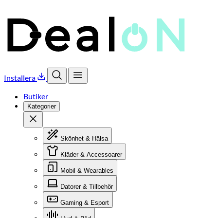
Installera
Öppna sök
Öppna meny
Butiker
Kategorier
Stäng
Skönhet & Hälsa
Kläder & Accessoarer
Mobil & Wearables
Datorer & Tillbehör
Gaming & Esport