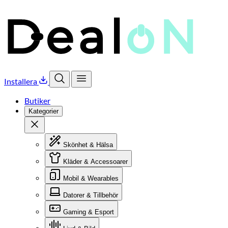
Installera
Öppna sök
Öppna meny
Butiker
Kategorier
Stäng
Skönhet & Hälsa
Kläder & Accessoarer
Mobil & Wearables
Datorer & Tillbehör
Gaming & Esport