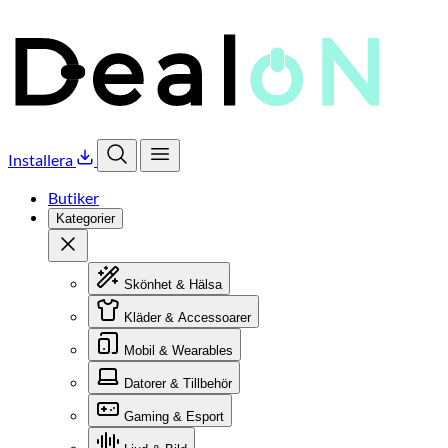
Installera
Öppna sök
Öppna meny
Butiker
Kategorier
Stäng
Skönhet & Hälsa
Kläder & Accessoarer
Mobil & Wearables
Datorer & Tillbehör
Gaming & Esport